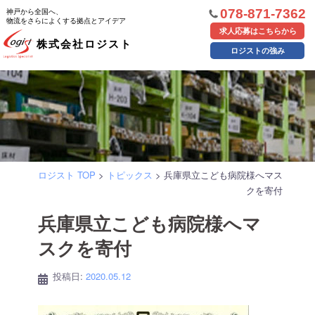
コ
神戸から全国へ、
078-871-7362
物流をさらによくする拠点とアイデア
ン
求人応募はこちらから
株式会社ロジスト
テ
ロジストの強み
ン
ツ
へ
ス
キ
ッ
ロジスト TOP
>
トピックス
>
兵庫県立こども病院様へマス
プ
クを寄付
兵庫県立こども病院様へマ
スクを寄付
投稿日:
2020.05.12