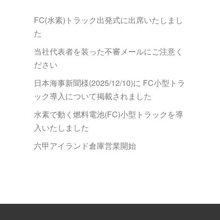
ョ
ン
FC(水素)トラック出発式に出席いたしまし
た
当社代表者を装った不審メールにご注意く
ださい
日本海事新聞様(2025/12/10)に FC小型トラ
ック導入について掲載されました
水素で動く燃料電池(FC)小型トラックを導
入いたしました
六甲アイランド倉庫営業開始