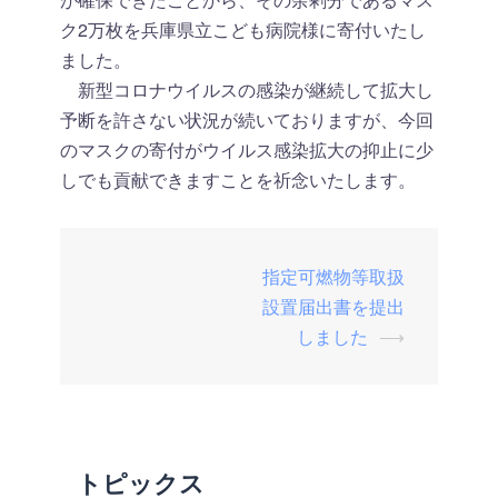
ク2万枚を兵庫県立こども病院様に寄付いたし
ました。
新型コロナウイルスの感染が継続して拡大し
予断を許さない状況が続いておりますが、今回
のマスクの寄付がウイルス感染拡大の抑止に少
しでも貢献できますことを祈念いたします。
投
指定可燃物等取扱
稿
設置届出書を提出
しました
⟶
ナ
ビ
ゲ
ー
シ
トピックス