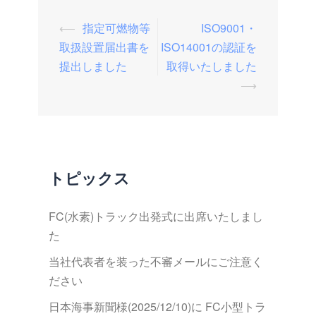
投
⟵
指定可燃物等
ISO9001・
稿
取扱設置届出書を
ISO14001の認証を
提出しました
取得いたしました
ナ
⟶
ビ
ゲ
ー
シ
ョ
トピックス
ン
FC(水素)トラック出発式に出席いたしまし
た
当社代表者を装った不審メールにご注意く
ださい
日本海事新聞様(2025/12/10)に FC小型トラ