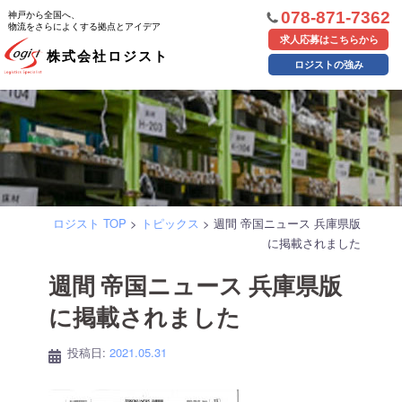
コ
神戸から全国へ、
078-871-7362
物流をさらによくする拠点とアイデア
ン
求人応募はこちらから
株式会社ロジスト
テ
ロジストの強み
ン
ツ
へ
ス
キ
ッ
ロジスト TOP
>
トピックス
>
週間 帝国ニュース 兵庫県版
プ
に掲載されました
週間 帝国ニュース 兵庫県版
に掲載されました
投稿日:
2021.05.31