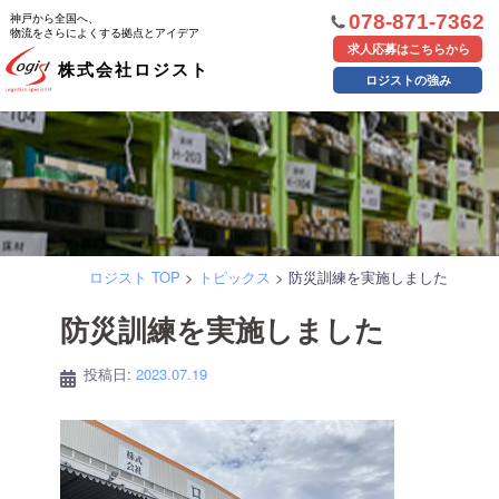
コ
神戸から全国へ、
078-871-7362
物流をさらによくする拠点とアイデア
ン
求人応募はこちらから
株式会社ロジスト
テ
ロジストの強み
ン
ツ
へ
ス
キ
ッ
ロジスト TOP
>
トピックス
>
防災訓練を実施しました
プ
防災訓練を実施しました
投稿日:
2023.07.19