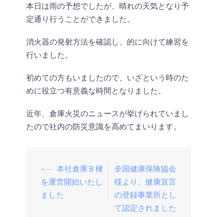
本日は雨の予想でしたが、晴れの天気となり予
定通り行うことができました。
消火器の発射方法を確認し、的に向けて練習を
行いました。
初めての方もいましたので、いざという時のた
めに役立つ有意義な時間となりました。
近年、倉庫火災のニュースが挙げられていまし
たので社内の防災意識を高めてまいります。
投
⟵
本社倉庫Ｂ棟
全国健康保険協会
稿
を運営開始いたし
様より、健康宣言
ました
の登録事業所とし
ナ
て認定されました
ビ