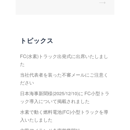
⟶
ゲ
ー
シ
ョ
ン
トピックス
FC(水素)トラック出発式に出席いたしまし
た
当社代表者を装った不審メールにご注意く
ださい
日本海事新聞様(2025/12/10)に FC小型トラ
ック導入について掲載されました
水素で動く燃料電池(FC)小型トラックを導
入いたしました